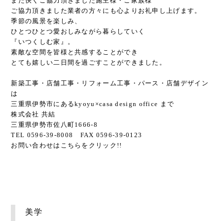
また快くご協力頂きました施主様・ご家族様
ご協力頂きました業者の方々にも心よりお礼申し上げます。
季節の風景を楽しみ、
ひとつひとつ愛おしみながら暮らしていく
『いつくしむ家』。
素敵な空間を皆様と共感することができ
とても嬉しい二日間を過ごすことができました。
新築工事・店舗工事・リフォーム工事・パース・店舗デザイン
は
三重県伊勢市にあるkyoyu×casa design office まで
株式会社 共結
三重県伊勢市佐八町1666-8
TEL 0596-39-8008 FAX 0596-39-0123
お問い合わせは
こちら
をクリック!!
美学