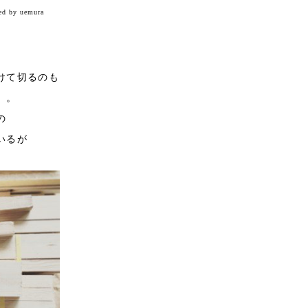
ed by uemura
けて切るのも
。。
の
いるが