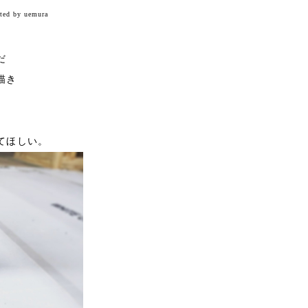
ted by uemura
だ
描き
てほしい。