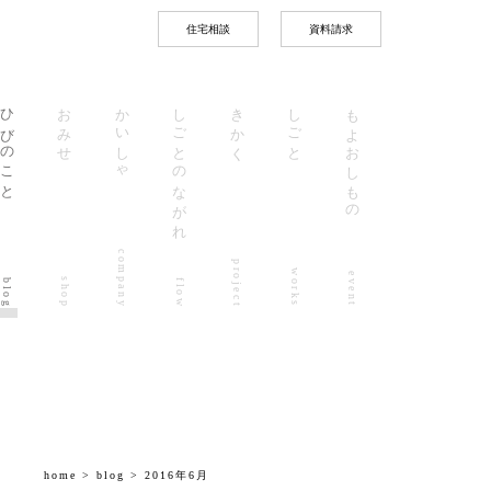
住宅相談
資料請求
ひびのこと
おみせ
かいしゃ
しごとのながれ
きかく
しごと
もよおしもの
company
project
works
event
shop
blog
flow
home
>
blog
> 2016年6月