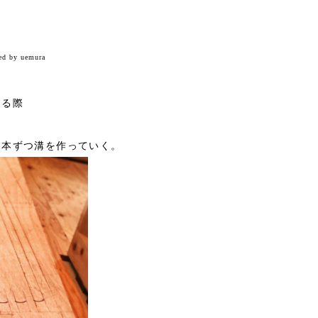
ed by uemura
する際
1本ずつ溝を作っていく。