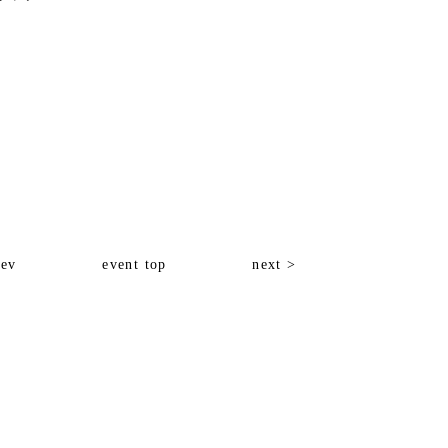
rev
event top
next >