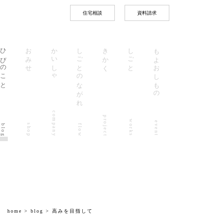
住宅相談
資料請求
ひびのこと
おみせ
かいしゃ
しごとのながれ
きかく
しごと
もよおしもの
company
project
works
event
shop
blog
flow
home
>
blog
> 高みを目指して