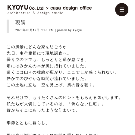
現調
2025年08月17日 9:48 PM
| posted by kyoyu
この風景にどんな家を紡ごうか
先日、南牟婁郡にて現地調査へ。
曇り空の下でも、しっとりと緑が息づき、
畑にはみかんの木が風に揺れていました。
遠くには山々の稜線が広がり、ここでしか感じられない、
静かでのびやかな時間が流れていました。
この土地に立ち、空を見上げ、風の音を聴く。
それだけで、もうたくさんのヒントをもらえる気がします。
私たちが大切にしているのは、
「飾らない住宅」
。
昔からそこにあったような佇まいで、
季節とともに暮らし、