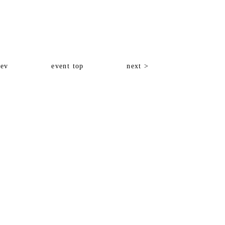
rev
event top
next >