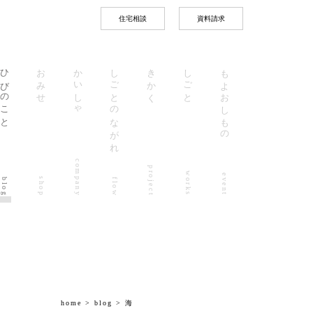
住宅相談
資料請求
ひびのこと
おみせ
かいしゃ
しごとのながれ
きかく
しごと
もよおしもの
company
project
works
event
shop
blog
flow
home
>
blog
> 海