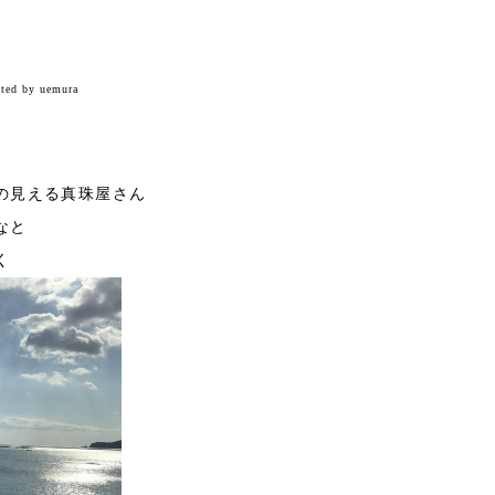
sted by uemura
の見える真珠屋さん
なと
く