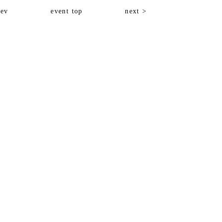
rev
event top
next >