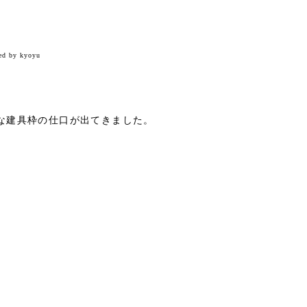
ed by kyoyu
な建具枠の仕口が出てきました。