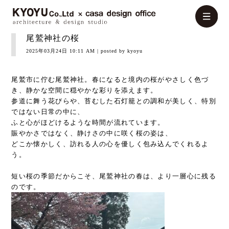
尾鷲神社の桜
2025年03月24日 10:11 AM
| posted by kyoyu
尾鷲市に佇む尾鷲神社。春になると境内の桜がやさしく色づ
き、静かな空間に穏やかな彩りを添えます。
参道に舞う花びらや、苔むした石灯籠との調和が美しく、特別
ではない日常の中に、
ふと心がほどけるような時間が流れています。
賑やかさではなく、静けさの中に咲く桜の姿は、
どこか懐かしく、訪れる人の心を優しく包み込んでくれるよ
う。
短い桜の季節だからこそ、尾鷲神社の春は、より一層心に残る
のです。