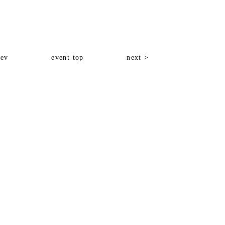
rev
event top
next >