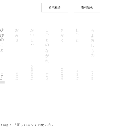
住宅相談
資料請求
ひびのこと
おみせ
かいしゃ
しごとのながれ
きかく
しごと
もよおしもの
company
project
works
event
shop
blog
flow
>
blog
> 『正しいニッチの使い方』