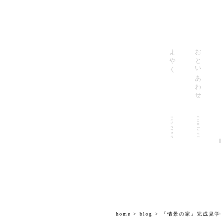
よやく
おといあわせ
contact
reserve
home
>
blog
> 『情景の家』完成見