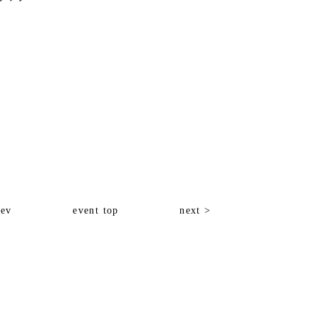
rev
event top
next >