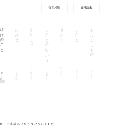
住宅相談
資料請求
ひびのこと
おみせ
かいしゃ
しごとのながれ
きかく
しごと
もよおしもの
company
project
works
event
shop
blog
flow
学会 ご来場ありがとうございました